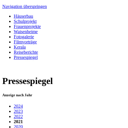
Navigation überspringen
Häuserbau
Schulprojekt
Frauenprojekte
Waisenheime
Fotogalerie
Filmvorträge
Kerala
Reiseberichte
Pressespiegel
Pressespiegel
Anzeige nach Jahr
2024
2023
2022
2021
2020