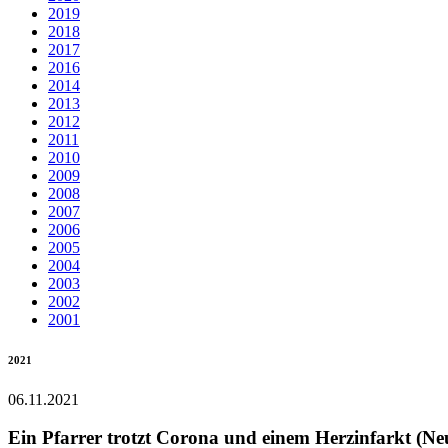
2019
2018
2017
2016
2014
2013
2012
2011
2010
2009
2008
2007
2006
2005
2004
2003
2002
2001
2021
06.11.2021
Ein Pfarrer trotzt Corona und einem Herzinfarkt (Ne