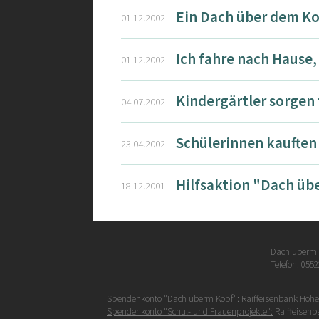
Ein Dach über dem Ko
01.12.2002
Ich fahre nach Haus
01.12.2002
Kindergärtler sorgen
04.07.2002
Schülerinnen kauften
23.04.2002
Hilfsaktion "Dach übe
18.12.2001
Dach überm K
Telefon: 0552
Spendenkonto "Dach überm Kopf":
Raiffeisenbank Hohe
Spendenkonto "Schul- und Frauenprojekte":
Raiffeisenb