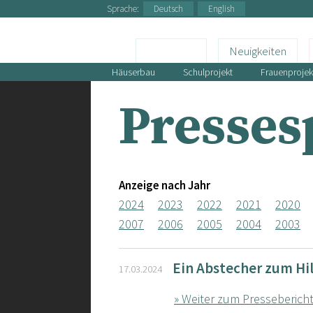
Sprache:
Deutsch
English
Neuigkeiten
Häuserbau
Schulprojekt
Frauenprojek
Presses
Anzeige nach Jahr
2024
2023
2022
2021
2020
2007
2006
2005
2004
2003
Ein Abstecher zum Hi
17.03.2024
» Weiter zum Presseberich