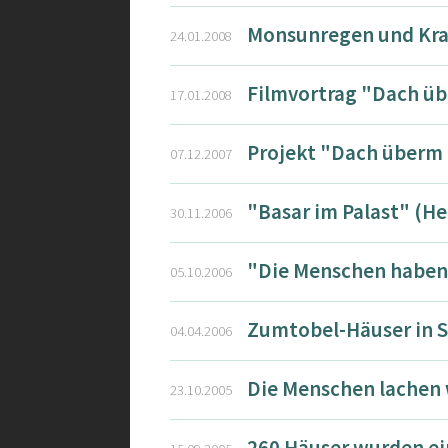
Monsunregen und Kra
24.01.2008
Filmvortrag "Dach ü
17.01.2008
Projekt "Dach überm 
07.12.2007
"Basar im Palast" (H
30.11.2006
"Die Menschen haben 
05.10.2006
Zumtobel-Häuser in S
04.04.2006
Die Menschen lachen 
23.10.2005
260 Häuser wurden ei